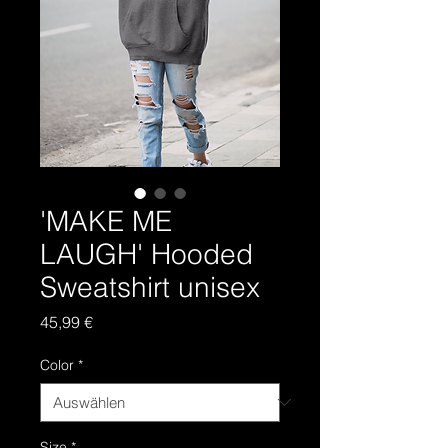
'MAKE ME
LAUGH' Hooded
Sweatshirt unisex
Preis
45,99 €
Color
*
Size
*