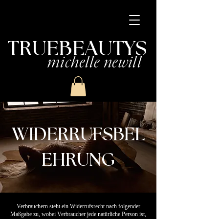
TRUEBEAUTYS
michelle newill
WIDERRUFSBEL
EHRUNG
Verbrauchern steht ein Widerrufsrecht nach folgender
Maßgabe zu, wobei Verbraucher jede natürliche Person ist,