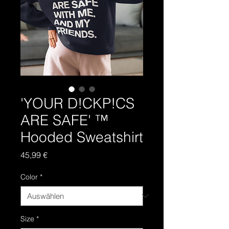
'YOUR D!CKP!CS
ARE SAFE' ™
Hooded Sweatshirt
Preis
45,99 €
Color
*
Size
*