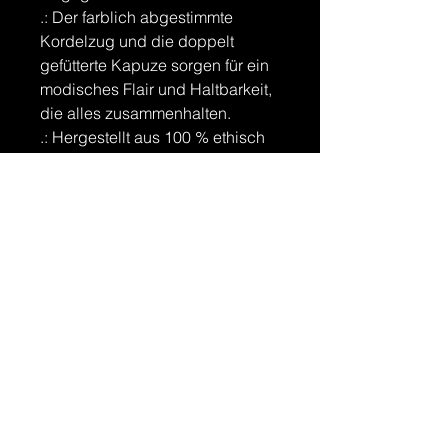
.: Der farblich abgestimmte
Kordelzug und die doppelt
gefütterte Kapuze sorgen für ein
modisches Flair und Haltbarkeit,
die alles zusammenhalten.
.: Hergestellt aus 100 % ethisch
angebauter US-Baumwolle. Der
Hersteller ist außerdem Mitglied
des US Cotton Trust Protocol, das
eine ethische und nachhaltige
Produktion gewährleistet. Die
Farbstoffe für das T-Shirt sind
OEKO-TEX-zertifizierte Farbstoffe
mit geringen
Umweltauswirkungen.
.: Gewebemischungen: Heather
Sport Farben - 60% Polyester,
40% Baumwolle